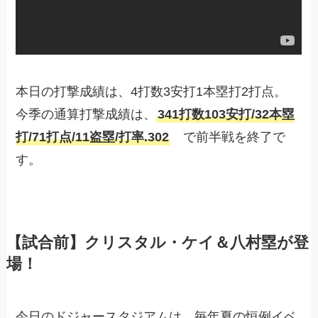
本日の打撃成績は、4打数3安打1本塁打2打点。
今季の通算打撃成績は、
341打数103安打/32本塁
打/71打点/11盗塁/打率.302
で前半戦を終了で
す。
【試合前】クリスタル・ケイ＆八村塁が登
場！
今日のドジャースタジアムは、毎年夏の恒例イベ