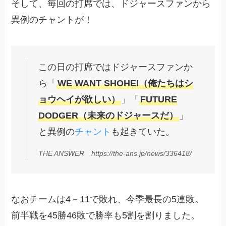
そして、毎回の打席では、ドジャースファンから
異例のチャントが！
この日の打席ではドジャースファンか
ら「
WE WANT SHOHEI（俺たちはシ
ョウヘイが欲しい）
」「
FUTURE
DODGER（未来のドジャースだ）
」
と異例の
チャント
も起きていた。
THE ANSWER https://the-ans.jp/news/336418/
なおチームは4－11で敗れ、今季最長の5連敗。
前半戦を45勝46敗で勝率も5割を割りました。