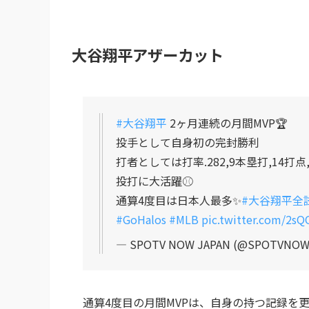
大谷翔平アザーカット
#大谷翔平
2ヶ月連続の月間MVP🏆
投手として自身初の完封勝利
打者としては打率.282,9本塁打,14打点,O
投打に大活躍⚾️
通算4度目は日本人最多✨
#大谷翔平全試
#GoHalos
#MLB
pic.twitter.com/2s
— SPOTV NOW JAPAN (@SPOTVNOW
通算4度目の月間MVPは、自身の持つ記録を